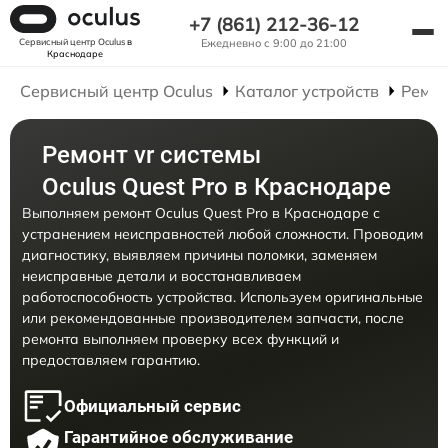
+7 (861) 212-36-12
Сервисный центр Oculus
в
Ежедневно с 9:00 до 21:00
Краснодаре
Сервисный центр Oculus
Каталог устройств
Ремон
Ремонт vr системы
Oculus Quest Pro в Краснодаре
Выполняем ремонт Oculus Quest Pro в Краснодаре с
устранением неисправностей любой сложности. Проводим
диагностику, выявляем причины поломки, заменяем
неисправные детали и восстанавливаем
работоспособность устройства. Используем оригинальные
или рекомендованные производителем запчасти, после
ремонта выполняем проверку всех функций и
предоставляем гарантию.
Официальный сервис
Гарантийное обслуживание